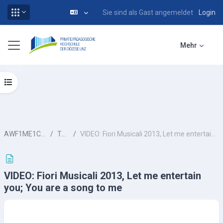
Sie sind als Gast angemeldet
Login
Zum Hauptinhalt
Website-Übersicht
Mehr
Kursindex öffnen
AWF1ME1CHU-ws13
Topic 3
VIDEO: Fiori Musicali 2013, Let me entertain you; You are a song to me
VIDEO: Fiori Musicali 2013, Let me entertain
you; You are a song to me
Abschlussbedingungen