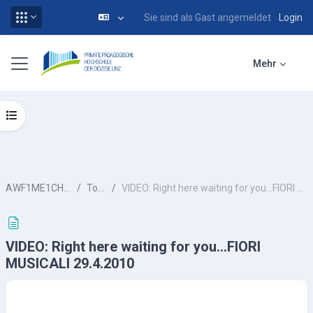
Sie sind als Gast angemeldet
Login
Zum Hauptinhalt
Website-Übersicht
Mehr
Kursindex öffnen
AWF1ME1CHU-ws13
Topic 3
VIDEO: Right here waiting for you...FIORI MUSICALI 29.4.2010
VIDEO: Right here waiting for you...FIORI
MUSICALI 29.4.2010
Abschlussbedingungen