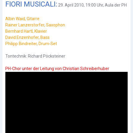
FIORI MUSICALI:
29. April 2010, 19:00 Uhr, Aula der PH
Albin Waid, Gitarre
Rainer Lanzerstorfer, Saxophon
Bernhard Hartl, Klavier
David Enzenhofer, Bass
Philipp Bindreiter, Drum-Set
Tontechnik: Richard Pöcksteiner
PH-Chor unter der Leitung von Christian Schreiberhuber