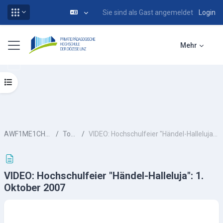
Sie sind als Gast angemeldet
Login
Zum Hauptinhalt
Website-Übersicht
Mehr
Kursindex öffnen
AWF1ME1CHU-ws13
Topic 3
VIDEO: Hochschulfeier "Händel-Halleluja": 1. Oktober 2007
VIDEO: Hochschulfeier "Händel-Halleluja": 1.
Oktober 2007
Abschlussbedingungen