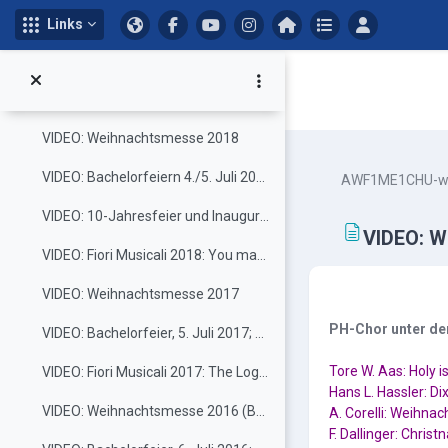
VIDEO: Weihnachtsmesse 2022
Links
Zum Hauptinhalt
VIDEO: Weihnachtsmesse 2019
VIDEO: Fiori Musicali 2019: Auf uns, Right here waiting for you, Just the two of us
VIDEO: Weihnachtsmesse 2018
VIDEO: Bachelorfeiern 4./5. Juli 2018
AWF1ME1CHU-w
VIDEO: 10-Jahresfeier und Inauguration, 2.10.2017: Händel-Halleluja
VIDEO: We
VIDEO: Fiori Musicali 2018: You make me feel like dancing
VIDEO: Weihnachtsmesse 2017
Abschlussbed
PH-Chor unter der
VIDEO: Bachelorfeier, 5. Juli 2017; Jamaican Market Place, Just sing it
Tore W. Aas: Holy i
VIDEO: Fiori Musicali 2017: The Logical Song
Hans L. Hassler: Di
VIDEO: Weihnachtsmesse 2016 (Bach, Händel, Reger, ...)
A. Corelli: Weihna
F. Dallinger: Christ