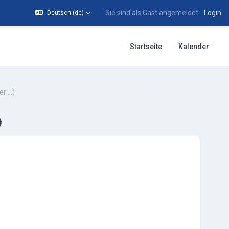
Sie sind als Gast angemeldet
Login
Deutsch ‎(de)‎
Startseite
Kalender
 ...)
)