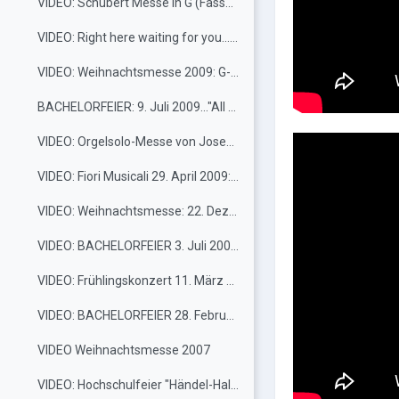
VIDEO: Schubert Messe in G (Fassung mit Trompeten und Pauken), 6. Juli 2010
VIDEO: Right here waiting for you...FIORI MUSICALI 29.4.2010
VIDEO: Weihnachtsmesse 2009: G-Dur-Messe von Schubert
BACHELORFEIER: 9. Juli 2009..."All things bright and beautiful"
VIDEO: Orgelsolo-Messe von Joseph Haydn, 7. Juli 2009
VIDEO: Fiori Musicali 29. April 2009: "Komm, holder Lenz" (Haydn); "All things bright and beautiful" (Rutter)
VIDEO: Weihnachtsmesse: 22. Dezember 2008
VIDEO: BACHELORFEIER 3. Juli 2008..."You make me feel like dancing"
VIDEO: Frühlingskonzert 11. März 2008..."Halleluja, I just love her so"..."You make me feel like dancing"
VIDEO: BACHELORFEIER 28. Februar 2008..."That's what friends are for"
VIDEO Weihnachtsmesse 2007
VIDEO: Hochschulfeier "Händel-Halleluja": 1. Oktober 2007