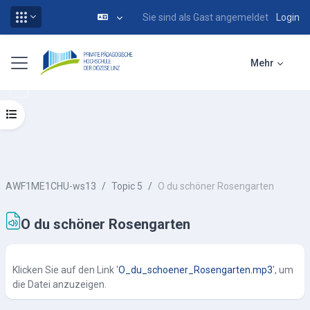
Sie sind als Gast angemeldet
Login
Zum Hauptinhalt
Website-Übersicht
Mehr
Kursindex öffnen
AWF1ME1CHU-ws13
Topic 5
O du schöner Rosengarten
O du schöner Rosengarten
Abschlussbedingungen
Klicken Sie auf den Link '
O_du_schoener_Rosengarten.mp3
', um
die Datei anzuzeigen.